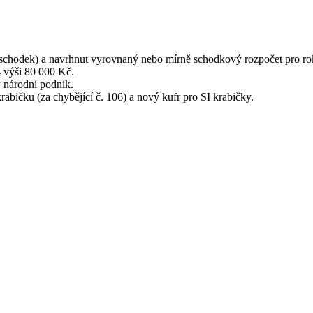
ý schodek) a navrhnut vyrovnaný nebo mírně schodkový rozpočet pro ro
 výši 80 000 Kč.
 národní podnik.
abičku (za chybějící č. 106) a nový kufr pro SI krabičky.