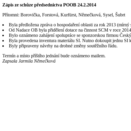
Zápis ze schůze předsednictva POOB 24.2.2014
Přítomni: Borovička, Forstová, Kurfürst, Němečková, Sysel, Šubrt
Byla předložena zpráva o hospodaření oblasti za rok 2013 (mírn
Od Nadace OB byla přidělení dotace na činnost SCM v roce 2014
Bylo oznámeno zahájení spolupráce se sponzorskou firmou Český
Byla provedena inventura materiálu SI. Nutno dokoupit jednu SI kr
Byly připraveny návrhy na drobné změny soutěžního řádu.
Termín a místo příštího jednání bude oznámeno mailem.
Zapsala Jarmila Němečková